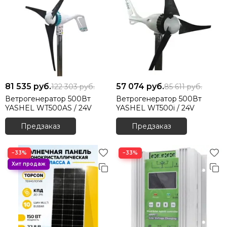
81 535
руб.
57 074
руб.
122 303
руб.
85 611
руб.
Ветрогенератор 500Вт
Ветрогенератор 500Вт
YASHEL WT500AS / 24V
YASHEL WT500i / 24V
Предзаказ
Предзаказ
−33%
−33%