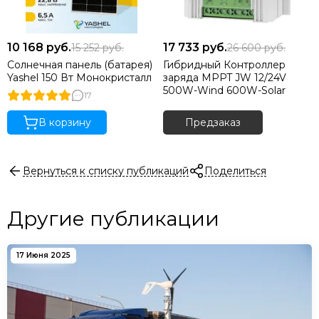
10 168
руб.
17 733
руб.
15 252
руб.
26 600
руб.
Солнечная панель (батарея)
Гибридный Контроллер
Yashel 150 Вт Монокристалл
заряда MPPT JW 12/24V
500W-Wind 600W-Solar
17
В корзину
Предзаказ
Вернуться к списку публикаций
Поделиться
Другие публикации
17 Июня 2025