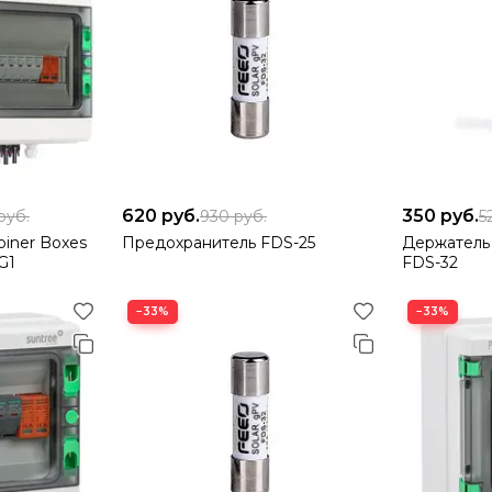
620
руб.
350
руб.
руб.
930
руб.
5
biner Boxes
Предохранитель FDS-25
Держатель
G1
FDS-32
−33%
−33%