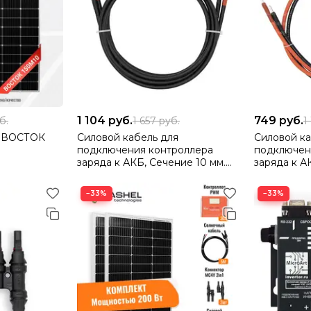
1 104
руб.
749
руб.
б.
1 657
руб.
1
я ВОСТОК
Силовой кабель для
Силовой ка
подключения контроллера
подключен
заряда к АКБ, Сечение 10 мм.
заряда к А
Длина 1.5 метра
Длина 1.5 
−33%
−33%