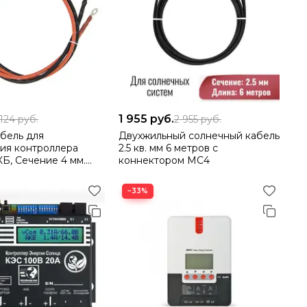
1 955
руб.
 124
руб.
2 955
руб.
бель для
Двухжильный cолнечный кабель
ия контроллера
2.5 кв. мм 6 метров с
КБ, Сечение 4 мм.
коннектором МС4
метра
−33%