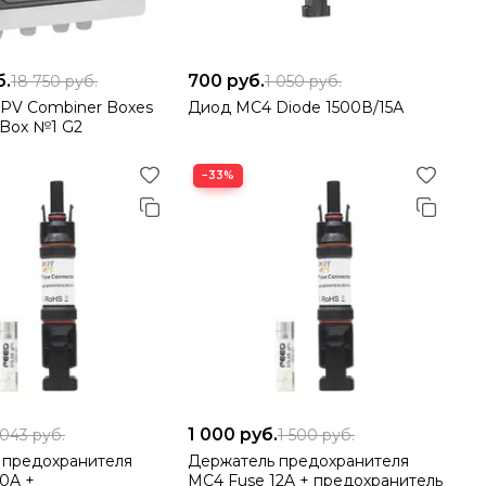
б.
700
руб.
18 750
руб.
1 050
руб.
l PV Combiner Boxes
Диод MC4 Diode 1500В/15А
VBox №1 G2
−33%
1 000
руб.
 043
руб.
1 500
руб.
 предохранителя
Держатель предохранителя
0A +
MC4 Fuse 12A + предохранитель