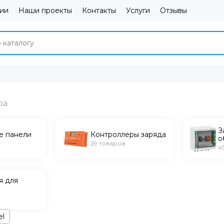
ии
Наши проекты
Контакты
Услуги
Отзывы
З
е панели
Контроллеры заряда
о
29 товаров
4
я для
el