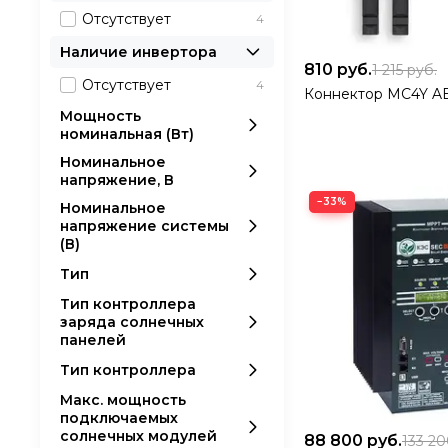
Отсутствует
4
Наличие инвертора
810
руб.
1 215
руб.
Отсутствует
4
Коннектор MC4Y A
Мощность
номинальная (Вт)
Номинальное
напряжение, В
−33%
Номинальное
напряжение системы
(В)
Тип
Тип контроллера
заряда солнечных
панелей
Тип контроллера
Макс. мощность
подключаемых
солнечных модулей
88 800
руб.
133 2