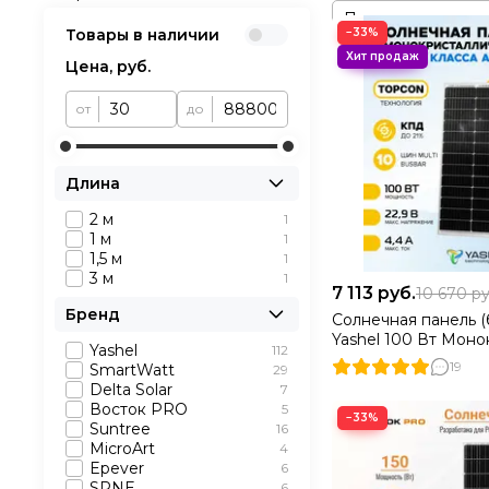
Товары в наличии
−33%
Цена,
руб.
от
до
Длина
2 м
1
1 м
1
1,5 м
1
3 м
1
7 113
руб.
10 670
ру
Бренд
Солнечная панель (
Yashel 100 Вт Моно
Yashel
112
19
SmartWatt
29
Delta Solar
7
Восток PRO
5
−33%
Suntree
16
MicroArt
4
Epever
6
SRNE
6