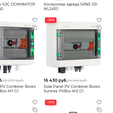
ер КЭС DOMINATOR
Контроллер заряда SRNE SR-
60
ML2430
−33%
б.
16 430
руб.
18 000
руб.
24 645
руб.
l PV Combiner Boxes
Solar Panel PV Combiner Boxes
VBox №1 G1
Suntree PVBox №2 G1
−33%