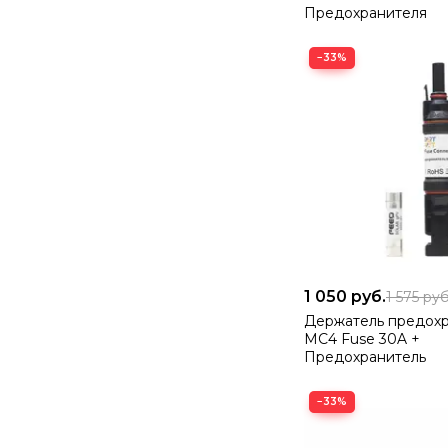
Предохранителя
−33%
1 050
руб.
1 575
руб
Держатель предох
MC4 Fuse 30A +
Предохранитель
−33%