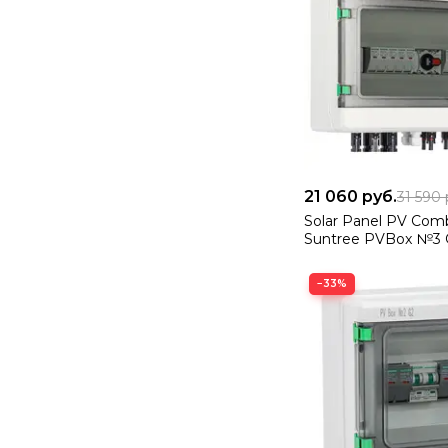
21 060
руб.
31 590
Solar Panel PV Com
Suntree PVBox №3 
−33%