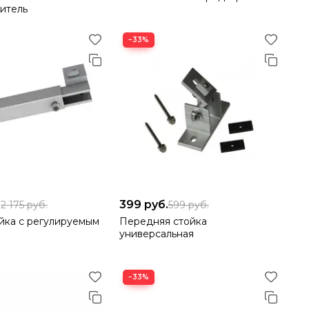
итель
−33%
.
399
руб.
2 175
руб.
599
руб.
йка с регулируемым
Передняя стойка
универсальная
−33%