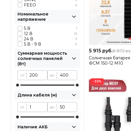
FEEO
4
Номинальное
напряжение
5 В
1
12 В
16
24 В
3
5 В - 9 В
3
5 915
руб.
8 872
ру
Суммарная мощность
Солнечная батаре
солнечных панелей
ФСМ 150-12 М10
(Вт)
от
до
−33%
Длина кабеля (м)
от
до
Наличие АКБ