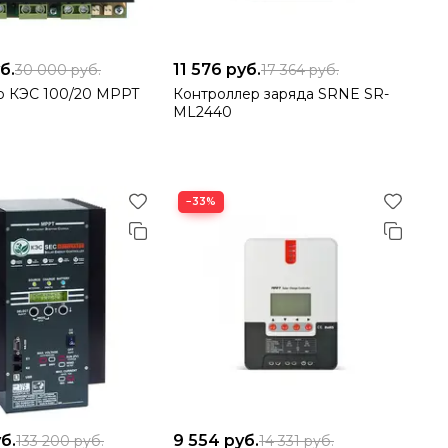
б.
11 576
руб.
30 000
руб.
17 364
руб.
р КЭС 100/20 MPPT
Контроллер заряда SRNE SR-
ML2440
−33%
б.
9 554
руб.
133 200
руб.
14 331
руб.