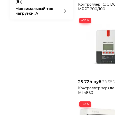
(Вт)
Контроллер КЭС 
Максимальный ток
MPPT 200/100
нагрузки, А
−33%
25 724
руб.
38 58
Контроллер заряда
ML4860
−33%