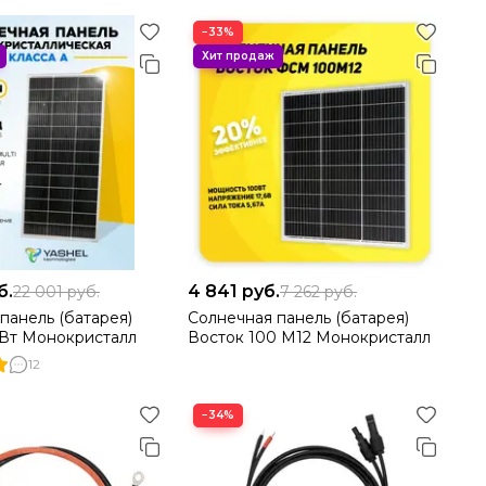
−33%
б.
4 841
руб.
22 001
руб.
7 262
руб.
панель (батарея)
Солнечная панель (батарея)
 Вт Монокристалл
Восток 100 М12 Монокристалл
12
−34%