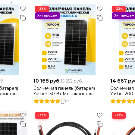
−33%
−33%
10 168
руб.
14 667
ру
б.
15 252
руб.
батарея)
Солнечная панель (батарея)
Солнечная 
кристалл
Yashel 150 Вт Монокристалл
Yashel 200
17
−33%
−33%