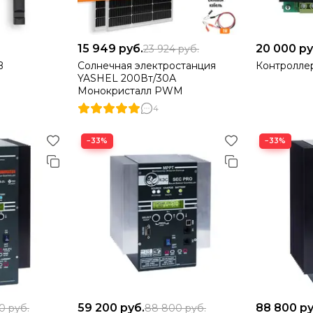
15 949
руб.
20 000
ру
23 924
руб.
B
Солнечная электростанция
Контролле
YASHEL 200Вт/30А
Монокристалл PWM
4
−33%
−33%
59 200
руб.
88 800
ру
00
руб.
88 800
руб.