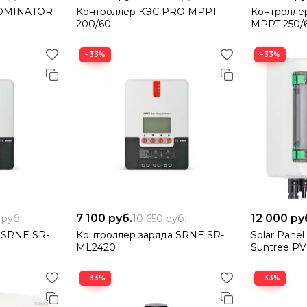
DOMINATOR
Контроллер КЭС PRO MPPT
Контролл
200/60
MPPT 250/
−33%
−33%
7 100
руб.
12 000
ру
6
руб.
10 650
руб.
 SRNE SR-
Контроллер заряда SRNE SR-
Solar Pane
ML2420
Suntree P
−33%
−33%