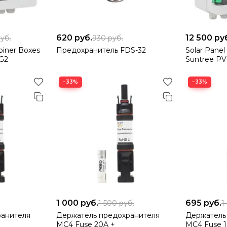
620
руб.
12 500
ру
уб.
930
руб.
biner Boxes
Предохранитель FDS-32
Solar Pane
G2
Suntree P
−33%
−33%
1 000
руб.
695
руб.
1 500
руб.
1
ранителя
Держатель предохранителя
Держатель
MC4 Fuse 20A +
MC4 Fuse 1