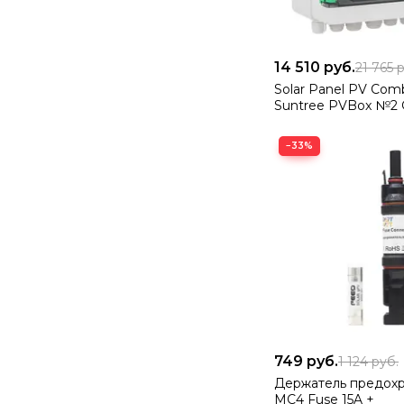
14 510
руб.
21 765
р
Solar Panel PV Com
Suntree PVBox №2 
−33%
749
руб.
1 124
руб.
Держатель предох
MC4 Fuse 15A +