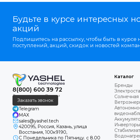
поездках, на дачах
мощностью от 30 д
на 12В или 24В, вк
Будьте в курсе интересных н
акций
Основные компонен
солнечный свет в э
Подпишитесь на рассылку, чтобы быть в курсе
предотвращая пере
поступлений, акций, скидок и новостей компа
пригодный для пит
специалистами.
Каталог
Бренды
8(800) 600 39 72
Электрост
Солнечная 
Заказать звонок
Ветроэнер
Автономно
Telegram
видеонаб
MAX
Аккумулят
sales@yashel.tech
Инверторы
420095, Россия, Казань, улица
Стабилиза
Восстания, 100к9190,
Екатеринбург, Ро
Водонагре
С Понедельника по Пятницу. с 8.00