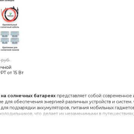
2
руб.
ечной
T от 15 Вт
 на солнечных батареях
представляет собой современное 
е для обеспечения энергией различных устройств и систем.
для подзарядки аккумуляторов, питания мобильных гаджетов
холодильников, что делает их незаменимыми в путешествиях
е или в случае чрезвычайных ситуаций.
сновном для питания маломощных приборов в кемпинге, тур