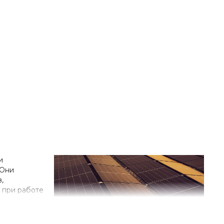
и
 Они
,
, при работе
истических