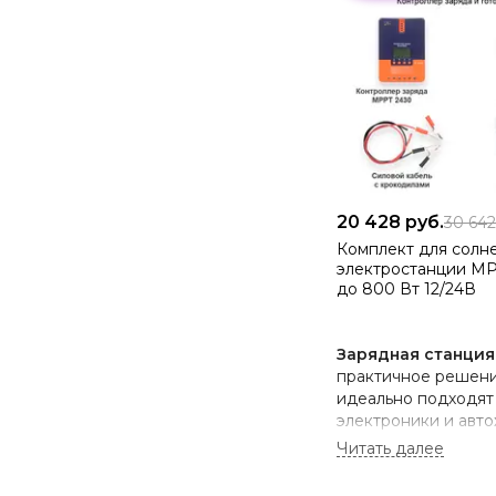
20 428
руб.
30 64
Комплект для солн
электростанции MPP
до 800 Вт 12/24В
Зарядная станция
практичное решени
идеально подходят 
электроники и авто
на открытом воздух
Предназначены в о