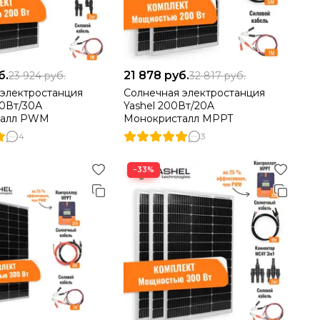
б.
21 878
руб.
23 924
руб.
32 817
руб.
 электростанция
Солнечная электростанция
0Вт/30А
Yashel 200Вт/20A
талл PWM
Монокристалл MPPT
4
3
−33%