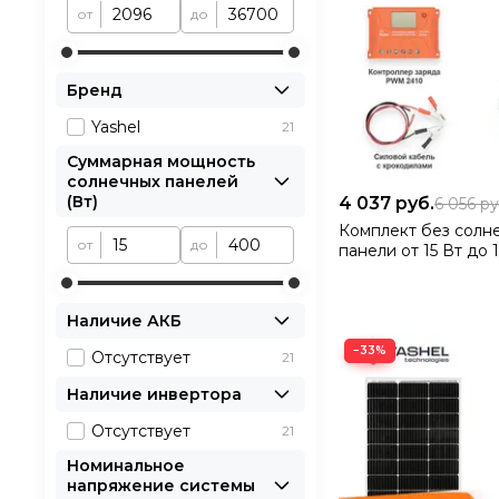
от
до
Бренд
Yashel
21
Суммарная мощность
солнечных панелей
(Вт)
4 037
руб.
6 056
ру
Комплект без солн
от
до
панели от 15 Вт до 
Наличие АКБ
−33%
Отсутствует
21
Наличие инвертора
Отсутствует
21
Номинальное
напряжение системы