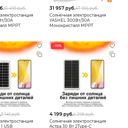
б.
31 957
руб.
51 493
руб.
47 936
руб.
 электростанция
Солнечная электростанция
Вт/30A
YASHEL 300Вт/30A
алл MPPT
Монокристалл MPPT
−33%
.
4 199
руб.
3 145
руб.
6 298
руб.
 электростанция
Солнечная электростанция
 1 USB
Астра 30 Вт 2Type-C