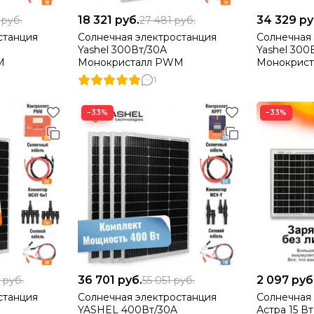
18 321
руб.
34 329
ру
8
руб.
27 481
руб.
станция
Солнечная электростанция
Солнечная
Yashel 300Вт/30A
Yashel 300
M
Монокристалл PWM
Монокрист
1
−33%
−33%
36 701
руб.
2 097
руб
2
руб.
55 051
руб.
станция
Солнечная электростанция
Солнечная
YASHEL 400Вт/30A
Астра 15 Вт