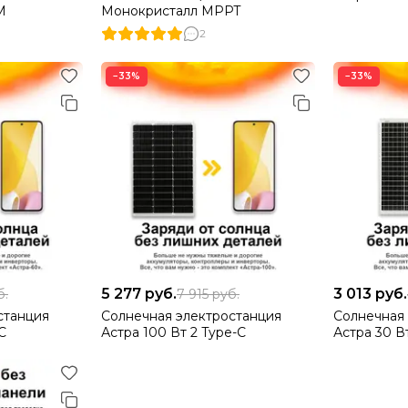
M
Монокристалл MPPT
2
−33%
−33%
5 277
руб.
3 013
руб.
б.
7 915
руб.
станция
Солнечная электростанция
Солнечная
C
Астра 100 Вт 2 Type-C
Астра 30 В