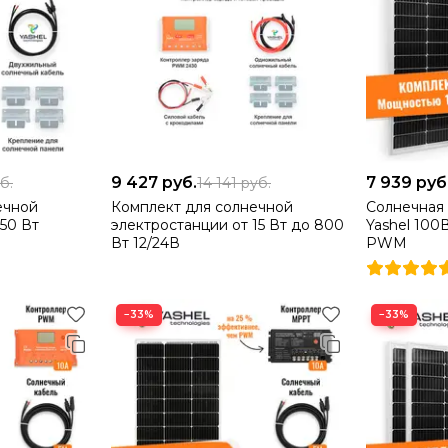
9 427
руб.
7 939
руб
б.
14 141
руб.
ечной
Комплект для солнечной
Солнечная
150 Вт
электростанции от 15 Вт до 800
Yashel 100
Вт 12/24В
PWM
−33%
−33%