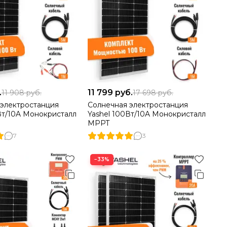
.
11 799
руб.
11 908
руб.
17 698
руб.
 электростанция
Солнечная электростанция
Вт/10A Монокристалл
Yashel 100Вт/10A Монокристалл
MPPT
7
3
−33%