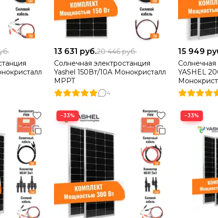
13 631
руб.
15 949
ру
уб.
20 446
руб.
станция
Солнечная электростанция
Солнечная
онокристалл
Yashel 150Вт/10A Монокристалл
YASHEL 20
MPPT
Монокрис
4
−33%
−33%