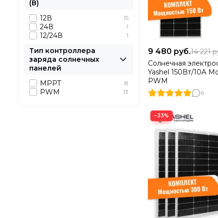
(В)
12В
15
24В
1
12/24В
1
Тип контроллера
9 480
руб.
14 221
р
заряда солнечных
Солнечная электро
панелей
Yashel 150Вт/10A М
PWM
MPPT
8
PWM
13
6
−33%