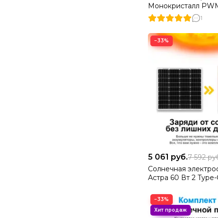
Монокристалл PW
1
−33%
5 061
руб.
7 592
ру
Солнечная электро
Астра 60 Вт 2 Type-
−33%