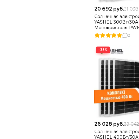
20 692
руб.
31 03
Солнечная электро
YASHEL 300Вт/30А
Монокристалл PW
2
−33%
26 028
руб.
39 04
Солнечная электро
YASHEL 400Вт/30А