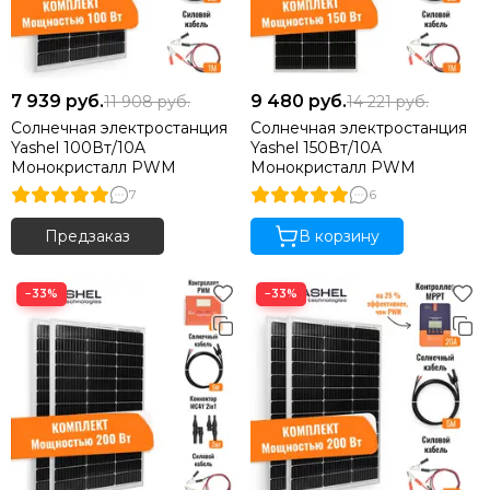
7 939
руб.
9 480
руб.
11 908
руб.
14 221
руб.
Солнечная электростанция
Солнечная электростанция
Yashel 100Вт/10A
Yashel 150Вт/10A
Монокристалл PWM
Монокристалл PWM
7
6
Предзаказ
В корзину
−33%
−33%