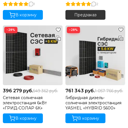
1
2
В корзину
Предзаказ
−28%
−28%
396 279
руб.
761 343
руб.
549 362
руб.
1 057 766
руб.
Сетевая солнечная
Гибридная дизель-
электростанция 6кВт
солнечная электростанция
«ГРИД-СОЛАР 6К»
YASHEL «HYBRID 5600»
В корзину
В корзину