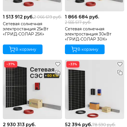
1 513 912
руб.
1 866 684
руб.
2 066 619
руб.
2 555 517
руб.
Сетевая солнечная
электростанция 25кВт
Сетевая солнечная
«ГРИД-СОЛАР 25К»
электростанция 30кВт
«ГРИД-СОЛАР 30К»
В корзину
В корзину
−37%
−33%
2 930 313
руб.
52 394
руб.
78 590
руб.