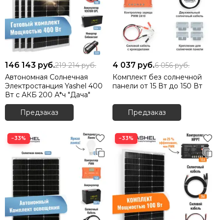
146 143
руб.
4 037
руб.
219 214
руб.
6 056
руб.
Автономная Солнечная
Комплект без солнечной
Электростанция Yashel 400
панели от 15 Вт до 150 Вт
Вт с АКБ 200 А*ч "Дача"
Предзаказ
Предзаказ
−33%
−33%