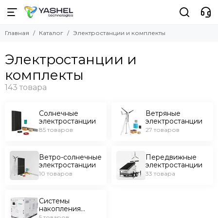
Электростанции и комплекты
Главная
Каталог
Электростанции и комплекты
Смотреть все товары
Солнечные электростанции
Электростанции и
Ветряные электростанции
комплекты
Ветро-солнечные электростанции
Передвижные электростанции
Системы накопления энергии
Солнечные
Ветряные
электростанции
электростанции
85 товаров
27 товаров
Ветро-солнечные
Передвижные
электростанции
электростанции
10 товаров
33 товара
Системы
накопления
энергии
5 товаров