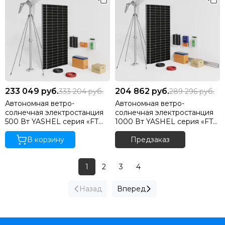
233 049
руб.
204 862
руб.
333 204
руб.
289 296
руб.
Автономная ветро-
Автономная ветро-
солнечная электростанция
солнечная электростанция
500 Вт YASHEL серия «FT
1000 Вт YASHEL серия «FT
WIND-SOLAR 500-12-1KW»
WIND-SOLAR 400-12-1KW»
В корзину
Предзаказ
1
2
3
4
Назад
Вперед