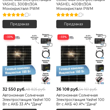
YASHEL 300Вт/30А
YASHEL 400Вт/30А
Монокристалл PWM
Монокристалл PWM
2
1
Предзаказ
Предзаказ
−33%
−33%
32 550
руб.
36 108
руб.
48 825
руб.
54 161
руб.
Автономная Солнечная
Автономная Солнечная
Электростанция Yashel 100
Электростанция Yashel 100
Вт с АКБ 33 А*ч "Дача"
Вт с АКБ 40 А*ч "Дача"