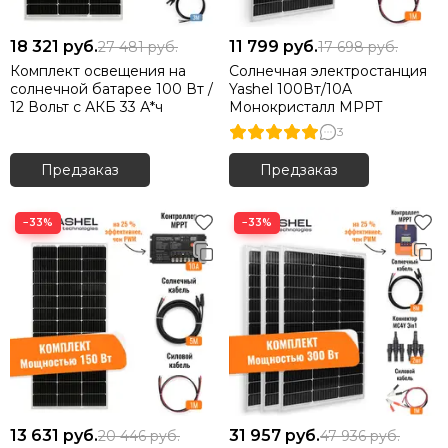
18 321
руб.
11 799
руб.
27 481
руб.
17 698
руб.
Комплект освещения на
Солнечная электростанция
солнечной батарее 100 Вт /
Yashel 100Вт/10A
12 Вольт c АКБ 33 А*ч
Монокристалл MPPT
3
Предзаказ
Предзаказ
−33%
−33%
13 631
руб.
31 957
руб.
20 446
руб.
47 936
руб.