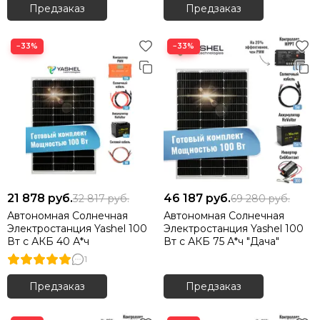
Предзаказ
Предзаказ
−33%
−33%
21 878
руб.
46 187
руб.
32 817
руб.
69 280
руб.
Автономная Солнечная
Автономная Солнечная
Электростанция Yashel 100
Электростанция Yashel 100
Вт с АКБ 40 А*ч
Вт с АКБ 75 А*ч "Дача"
1
Предзаказ
Предзаказ