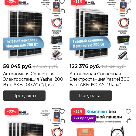
−33%
−33%
58 045
руб.
122 376
руб.
87 067
руб.
183 565
руб.
Автономная Солнечная
Автономная Солнечная
Электростанция Yashel 200
Электростанция Yashel 300
Вт с АКБ 100 А*ч "Дача"
Вт с АКБ 150 А*ч "Дача"
Предзаказ
Предзаказ
−33%
−33%