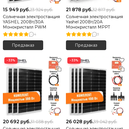
15 949
руб.
21 878
руб.
23 924
руб.
32 817
руб.
Солнечная электростанция
Солнечная электростанция
YASHEL 200Вт/30А
Yashel 200Вт/20A
Монокристалл PWM
Монокристалл MPPT
4
3
Предзаказ
Предзаказ
−33%
−33%
20 692
руб.
26 028
руб.
31 038
руб.
39 042
руб.
Солнечная электростанция
Солнечная электростанция