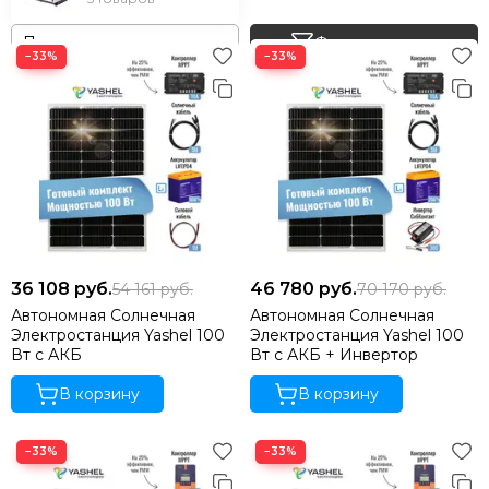
Фильтр товаров
−33%
−33%
36 108
руб.
46 780
руб.
54 161
руб.
70 170
руб.
Автономная Солнечная
Автономная Солнечная
Электростанция Yashel 100
Электростанция Yashel 100
Вт с АКБ
Вт с АКБ + Инвертор
В корзину
В корзину
−33%
−33%