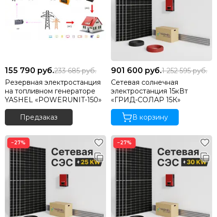
155 790
руб.
901 600
руб.
233 685
руб.
1 252 595
руб.
Резервная электростанция
Сетевая солнечная
на топливном генераторе
электростанция 15кВт
YASHEL «POWERUNIT-150»
«ГРИД-СОЛАР 15К»
Предзаказ
В корзину
−27%
−27%