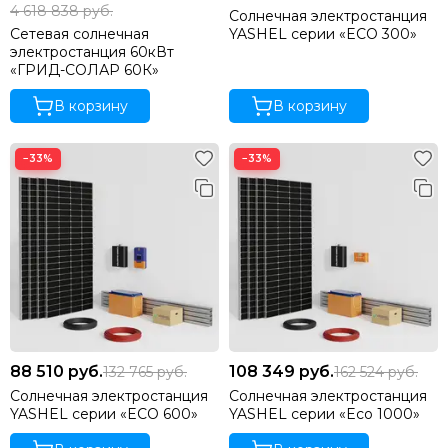
4 618 838
руб.
Солнечная электростанция
Сетевая солнечная
YASHEL серии «ECO 300»
электростанция 60кВт
«ГРИД-СОЛАР 60К»
В корзину
В корзину
−33%
−33%
88 510
руб.
108 349
руб.
132 765
руб.
162 524
руб.
Солнечная электростанция
Солнечная электростанция
YASHEL серии «ECO 600»
YASHEL серии «Eco 1000»