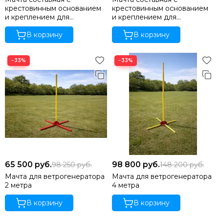
крестовинным основанием
крестовинным основанием
и креплением для
и креплением для
солнечных панелей YASHEL
солнечных панелей YASHEL
МС-КО-2М-СП
В корзину
МС-КО-4М-СП
В корзину
−33%
−33%
65 500
руб.
98 800
руб.
98 250
руб.
148 200
руб.
Мачта для ветрогенератора
Мачта для ветрогенератора
2 метра
4 метра
В корзину
В корзину