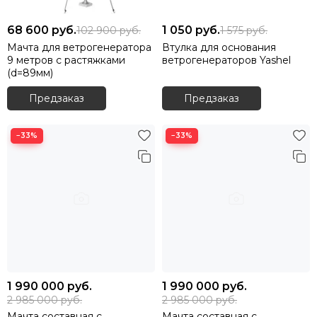
68 600
руб.
1 050
руб.
102 900
руб.
1 575
руб.
Мачта для ветрогенератора
Втулка для основания
9 метров с растяжками
ветрогенераторов Yashel
(d=89мм)
Предзаказ
Предзаказ
−33%
−33%
1 990 000
руб.
1 990 000
руб.
2 985 000
руб.
2 985 000
руб.
Мачта составная с
Мачта составная с