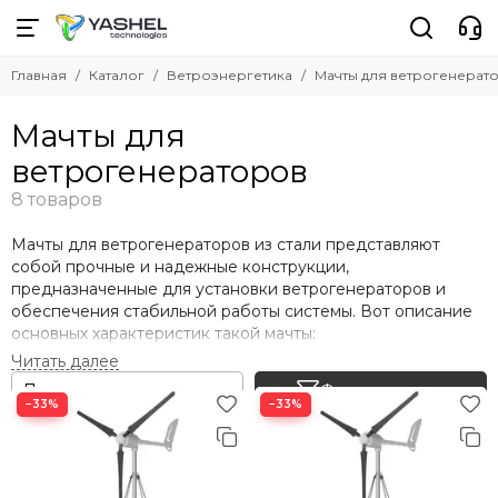
Ветроэнергетика
Главная
Каталог
Ветроэнергетика
Мачты для ветрогенерат
Смотреть все товары
Ветрогенераторы
Мачты для
Контроллеры заряда
ветрогенераторов
Мачты для ветрогенераторов
Лопасти для ветрогенераторов
Мачты для ветрогенераторов из стали представляют
собой прочные и надежные конструкции,
предназначенные для установки ветрогенераторов и
обеспечения стабильной работы системы. Вот описание
основных характеристик такой мачты:
Высота
: Высота мачты из стали зависит от множества
Фильтр товаров
факторов, включая мощность ветрогенератора,
−33%
−33%
местоположение установки и высоты припятсивий. Она
может варьироваться от шести метров до десятков
метров.