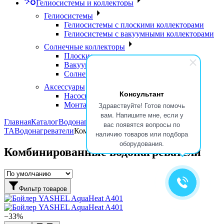
Гелиосистемы и коллекторы
Гелиосистемы
Гелиосистемы с плоскими коллекторами
Гелиосистемы с вакуумными коллекторами
Солнечные коллекторы
Плоские солнечные коллекторы
Вакуумные солнечные коллекторы
Солнечные водонагреватели
Аксессуары
Консультант
Насосные группы
Монтажные элементы
Здравствуйте! Готов помочь
вам. Напишите мне, если у
Главная
Каталог
Водонагреватели и
вас появятся вопросы по
ТА
Водонагреватели
Комбинированные водонагреватели
наличию товаров или подбора
оборудования.
Комбинированные водонагреватели
Фильтр товаров
−33%