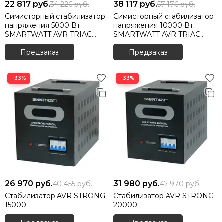
22 817
руб.
38 117
руб.
34 226
руб.
57 176
руб.
Симисторный стабилизатор
Симисторный стабилизатор
напряжения 5000 Вт
напряжения 10000 Вт
SMARTWATT AVR TRIAC
SMARTWATT AVR TRIAC
5000TW
10000TW
Предзаказ
Предзаказ
−33%
−33%
26 970
руб.
31 980
руб.
40 455
руб.
47 970
руб.
Стабилизатор AVR STRONG
Стабилизатор AVR STRONG
15000
20000