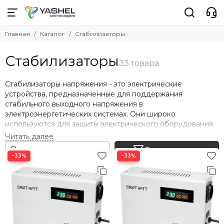
Главная
Каталог
Стабилизаторы
Стабилизаторы
Стабилизаторы напряжения - это электрические
устройства, предназначенные для поддержания
стабильного выходного напряжения в
электроэнергетических системах. Они широко
используются для защиты электрического оборудования
от перепадов напряжения в сети, которые могут привести
к неисправностям и повреждениям.
Фильтр товаров
−33%
−33%
Основные характеристики и принцип работы
стабилизаторов напряжения:
Регулирование напряжения
: Стабилизаторы
обеспечивают постоянный уровень напряжения на
выходе, независимо от изменений входного