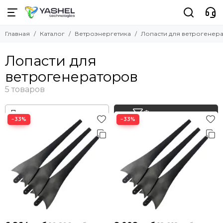
Ветроэнергетика
Главная
Каталог
Ветроэнергетика
Лопасти для ветрогенер
Смотреть все товары
Ветрогенераторы
Лопасти для
Контроллеры заряда
ветрогенераторов
Мачты для ветрогенераторов
Лопасти для ветрогенераторов
Фильтр товаров
−33%
−33%