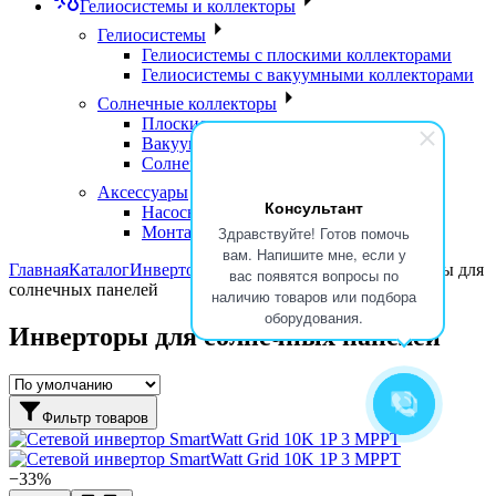
Гелиосистемы и коллекторы
Гелиосистемы
Гелиосистемы с плоскими коллекторами
Гелиосистемы с вакуумными коллекторами
Солнечные коллекторы
Плоские солнечные коллекторы
Вакуумные солнечные коллекторы
Солнечные водонагреватели
Аксессуары
Консультант
Насосные группы
Монтажные элементы
Здравствуйте! Готов помочь
вам. Напишите мне, если у
Главная
Каталог
Инверторы
Сетевые инверторы
Инверторы для
вас появятся вопросы по
солнечных панелей
наличию товаров или подбора
оборудования.
Инверторы для солнечных панелей
Фильтр товаров
−33%