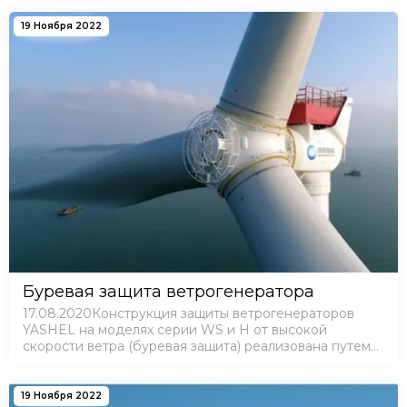
растениям расти в тени, что улучшает их рост и
урожайн…
19 Ноября 2022
Буревая защита ветрогенератора
17.08.2020Конструкция защиты ветрогенераторов
YASHEL на моделях серии WS и Н от высокой
скорости ветра (буревая защита) реализована путем
отклонения ротора вверх, при котором лопасти
позиционируются наподобие вертолетных. Этот
спосо…
19 Ноября 2022