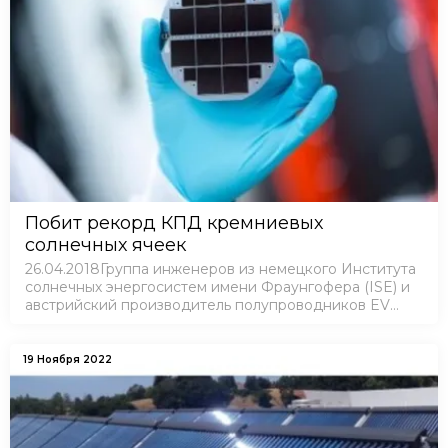
Побит рекорд КПД кремниевых
солнечных ячеек
26.04.2018Группа инженеров из немецкого Института
солнечных энергосистем имени Фраунгофера (ISE) и
австрийский производитель полупроводников EV
Group (EVG) поставили новый рекорд эффективности
кремниевых мультиконтактных солнечных э…
19 Ноября 2022