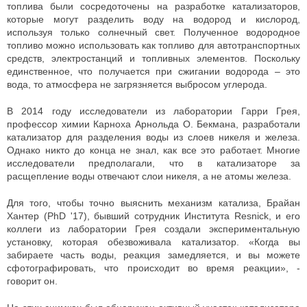
топлива были сосредоточены на разработке катализаторов,
которые могут разделить воду на водород и кислород,
используя только солнечный свет. Полученное водородное
топливо можно использовать как топливо для автотранспортных
средств, электростанций и топливных элементов. Поскольку
единственное, что получается при сжигании водорода – это
вода, то атмосфера не загрязняется выбросом углерода.
В 2014 году исследователи из лаборатории Гарри Грея,
профессор химии Карноха Арнольда О. Бекмана, разработали
катализатор для разделения воды из слоев никеля и железа.
Однако никто до конца не знал, как все это работает. Многие
исследователи предполагали, что в катализаторе за
расщепление воды отвечают слои никеля, а не атомы железа.
Для того, чтобы точно выяснить механизм катализа, Брайан
Хантер (PhD '17), бывший сотрудник Института Resnick, и его
коллеги из лаборатории Грея создали экспериментальную
установку, которая обезвоживала катализатор. «Когда вы
забираете часть воды, реакция замедляется, и вы можете
сфотографировать, что происходит во время реакции», -
говорит он.