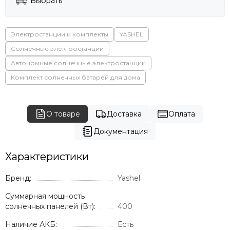
Выбрать
Электростанции и комплекты
YASHEL
Солнечные электростанции
Автономные солнечные электростанции
Комплект солнечных батарей для дома
О товаре
Доставка
Оплата
Документация
Характеристики
Бренд:
Yashel
Суммарная мощность
солнечных панелей (Вт):
400
Наличие АКБ:
Есть