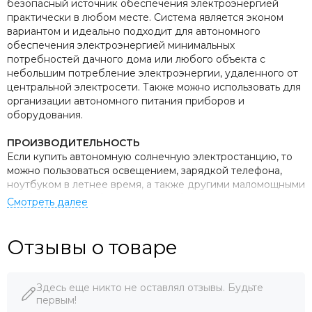
безопасный источник обеспечения электроэнергией
практически в любом месте. Система является эконом
вариантом и идеально подходит для автономного
обеспечения электроэнергией минимальных
потребностей дачного дома или любого объекта с
небольшим потребление электроэнергии, удаленного от
центральной электросети. Также можно использовать для
организации автономного питания приборов и
оборудования.
ПРОИЗВОДИТЕЛЬНОСТЬ
Если купить автономную солнечную электростанцию, то
можно пользоваться освещением, зарядкой телефона,
ноутбуком в летнее время, а также другими маломощными
приборами. Вы забудете про проблемы топливных
генераторов их шумную работу, выхлопные газы, покупку
и доставку топлива, пожароопасность, поломки и
техобслуживание.
Отзывы о товаре
ПРИНЦИП РАБОТЫ
• Солнечные панели заряжают банк аккумуляторных
Здесь еще никто не оставлял отзывы. Будьте
батарей.
первым!
• Батареи аккумулируют и хранят энергию для