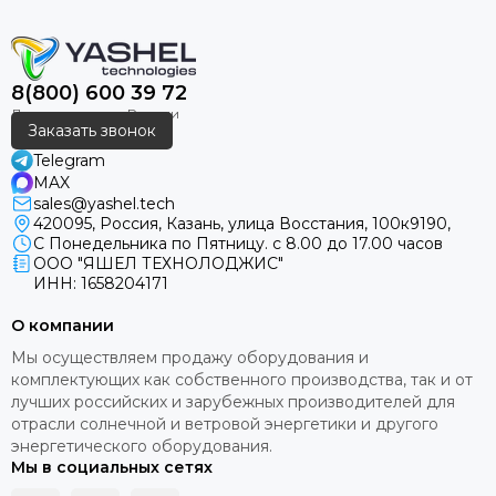
Примечание.
Мощность солнечных панелей по STC
Аккумуляторы не допускается разряжать на 100%.
8(800) 600 39 72
ПРЕИМУЩЕСТВА АВТОНОМНОЙ СОЛНЕЧНОЙ
Заказать звонок
ЭЛЕКТРОСТАНЦИИ
• Солнечные панели работают каждый день и
Telegram
эффективны летом.
MAX
• Бесшумность работы и отсутствие ограничений по
sales@yashel.tech
продолжительности непрерывной работы автономной
420095, Россия, Казань, улица Восстания, 100к9190,
С Понедельника по Пятницу. с 8.00 до 17.00 часов
солнечной электростанции в отличие от бензиновых и
ООО "ЯШЕЛ ТЕХНОЛОДЖИС"
дизельных генераторов. Несомненный плюс отсутствие
ИНН: 1658204171
ежедневного обслуживания, шума и запаха.
• Возможность совместной работы с бензиновым или
О компании
дизельным генератором как резервным или аварийными
источником.
Мы осуществляем продажу оборудования и
• Независимость от внешних источников
комплектующих как собственного производства, так и от
электроснабжения.
лучших российских и зарубежных производителей для
• Низкая стоимость
отрасли солнечной и ветровой энергетики и другого
• Простая установка
энергетического оборудования.
Мы в социальных сетях
В нашем интернет-магазине вы можете ветрогенератор