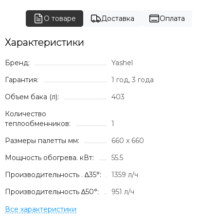
О товаре
Доставка
Оплата
Характеристики
Бренд:
Yashel
Гарантия:
1 год, 3 года
Объем бака (л):
403
Количество
теплообменников:
1
Размеры палетты мм:
660 х 660
Мощность обогрева. кВт:
55.5
Производительность . ∆35°:
1359 л/ч
Производительность ∆50°:
951 л/ч