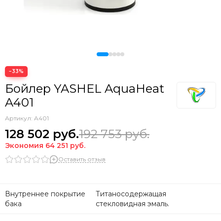
−33%
Бойлер YASHEL AquaHeat
A401
Артикул:
A401
128 502
руб.
192 753
руб.
Экономия
64 251
руб.
Оставить отзыв
Внутреннее покрытие
Титаносодержащая
бака
стекловидная эмаль.