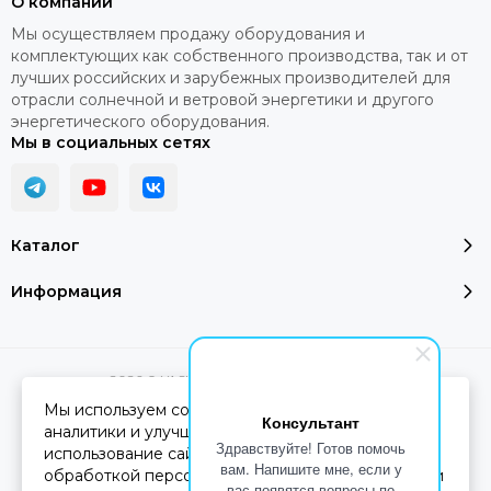
О компании
•
Современный и эстетичный внешний вид.
Мы осуществляем продажу оборудования и
комплектующих как собственного производства, так и от
•
Бойлеры изготовлены из качественной
лучших российских и зарубежных производителей для
низкоуглеродистой стали.
отрасли солнечной и ветровой энергетики и другого
энергетического оборудования.
•
Толстые стенки бака толщиной до 8,0 мм.
Мы в социальных сетях
•
Внутреннее покрытие бака надежная титан
содержащая стекловидная эмаль.
•
100% гигиеничность и сохранение вкусовых
Каталог
качеств воды.
Информация
•
Класс энергетической эффективности – С.
•
Высокоэффективная экологически безопасная
теплоизоляция из пенополиуретана.
2026 © YASHEL Technologies.
Карта сайта
•
Кожух из искусственной кожи серого цвета или
Мы используем cookie-файлы для работы сайта,
Консультант
белый металлический с порошковым покрытием.
аналитики и улучшения сервиса. Продолжая
Здравствуйте! Готов помочь
использование сайта, вы соглашаетесь с
Вся представленная на сайте информация, касающаяся
вам. Напишите мне, если у
•
Имеется ревизионный фланец 4”-5” и место для
обработкой персональных данных в соответствии
характеристик, стоимости товаров и услуг, носит
вас появятся вопросы по