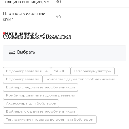
Толщина изоляции, мм
30
Плотность изоляции
44
кг/м³
Нет в наличии
Задать вопрос
Поделиться
Выбрать
Водонагреватели и ТА
YASHEL
Теплоаккумуляторы
Водонагреватели
Бойлеры с двумя теплообменниками
Бойлер с медным теплообменником
Комбинированные водонагреватели
Аксессуары для бойлеров
Бойлеры с одним теплообменником
Теплоаккумуляторы со встроенным бойлером