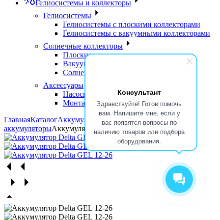
Гелиосистемы и коллекторы
Гелиосистемы
Гелиосистемы с плоскими коллекторами
Гелиосистемы с вакуумными коллекторами
Солнечные коллекторы
Плоские солнечные коллекторы
Вакуумные солнечные коллекторы
Солнечные водонагреватели
Аксессуары
Консультант
Насосные группы
Монтажные элементы
Здравствуйте! Готов помочь
вам. Напишите мне, если у
Главная
Каталог
Аккумуляторы
Гелевые
вас появятся вопросы по
аккумуляторы
Аккумулятор Delta GEL 12-26
наличию товаров или подбора
оборудования.