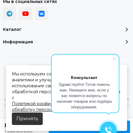
Мы в социальных сетях
Каталог
Информация
2026 © YASHEL Technologies.
Карта сайта
Мы используем cookie-файлы для работы сайта,
Консультант
аналитики и улучшения сервиса. Продолжая
Здравствуйте! Готов помочь
использование сайта, вы соглашаетесь с
Вся представленная на сайте информация, касающаяся
вам. Напишите мне, если у
обработкой персональных данных в соответствии
характеристик, стоимости товаров и услуг, носит
вас появятся вопросы по
с
информационный характер и ни при каких условиях не является
наличию товаров или подбора
Политикой конфиденциальности
и
Согласием на
публичной офертой, определяемой положениями Статьи 437(2)
оборудования.
обработку персональных данных
Гражданского кодекса РФ.
Принять
856 942
руб.
В корзину
1 285 413
руб.