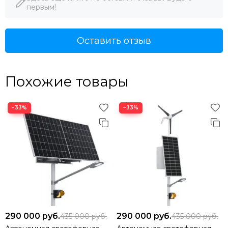
первым!
Оставить отзыв
Похожие товары
−33%
−33%
290 000
руб.
290 000
руб.
435 000
руб.
435 000
руб.