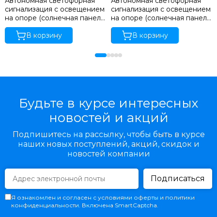
Автономная светофорная
Автономная светофорная
сигнализация с освещением
сигнализация с освещением
на опоре (солнечная панель
на опоре (солнечная панель
585 Вт)
200 Вт + ветрогенератор
В корзину
400 Вт)
В корзину
Будьте в курсе интересных
новостей и акций
Подпишитесь на рассылку, чтобы быть в курсе
наших новых поступлений, акций, скидок и
новостей компании
Подписаться
Я ознакомлен и согласен с условиями оферты и политики
конфиденциальности. Включена SmartCaptcha.