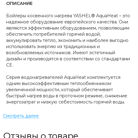
ОПИСАНИЕ
Бойлеры косвенного нагрева YASHEL® AquaHeat – это
надежное оборудование европейского качества. Они
являются эффективным оборудованием, позволяющим
обеспечить потребителей горячей водой,
аккумулировать тепло, экономить и наиболее выгодно
использовать энергию из традиционных и
возобновляемых источников. Имеют эстетичный
дизайн и производятся в соответствии со стандартами
CE.
Серия водонагревателей AquaHeat комплектуется
одним высокоэффективным теплообменником
увеличенной мощности, который обеспечивает
быстрый нагрев воды в проточном режиме, снижение
энергозатрат и низкую себестоимость горячей воды.
Внутренняя поверхность бойлеров покрывается
надежной титан содержащей стеклоэмалью,
запекаемой при температуре 850 оС. Это
обеспечивает коррозионную защиту, гигиеничность и
Отзывы о товаре