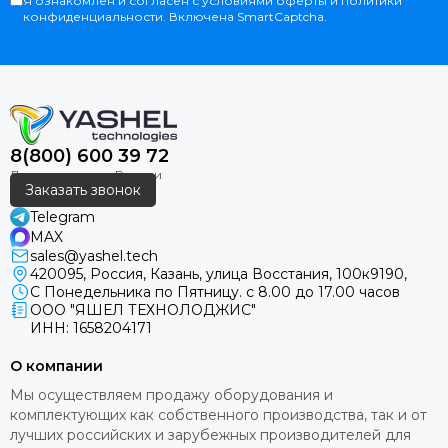
Я ознакомлен и согласен с условиями оферты и политики
автоматизации производства, многоуровневой системе
конфиденциальности. Включена SmartCaptcha.
контроля качества, использованию современного
оборудования и качественных материалов.
НАЗНАЧЕНИЕ
Бойлеры косвенного нагрева YASHEL серии AquaHeat
8(800) 600 39 72
предназначены для организации локальной системы
горячего водоснабжения при отсутствии доступа к
Заказать звонок
централизованным сетям горячей воды,
аккумулирования тепла от различных источников
Telegram
энергии или предварительного подогрева
MAX
теплоносителя. Cерия AquaHeat предоставляет
sales@yashel.tech
420095, Россия, Казань, улица Восстания, 100к9190,
широкие возможности для создания различных схем
С Понедельника по Пятницу. с 8.00 до 17.00 часов
системы горячего водоснабжения и отопления.
ООО "ЯШЕЛ ТЕХНОЛОДЖИС"
ИНН: 1658204171
ОСНОВНЫЕ ХАРАКТЕРИСТИКИ
О компании
•
Современный и эстетичный внешний вид.
Мы осуществляем продажу оборудования и
комплектующих как собственного производства, так и от
•
Бойлеры изготовлены из качественной
лучших российских и зарубежных производителей для
низкоуглеродистой стали.