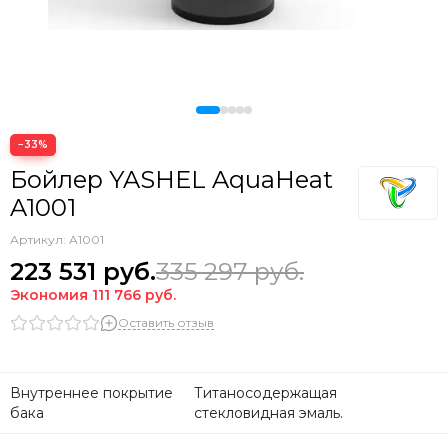
−33%
Бойлер YASHEL AquaHeat
A1001
Артикул:
A1001
223 531
руб.
335 297
руб.
Экономия
111 766
руб.
Оставить отзыв
Внутреннее покрытие
Титаносодержащая
бака
стекловидная эмаль.