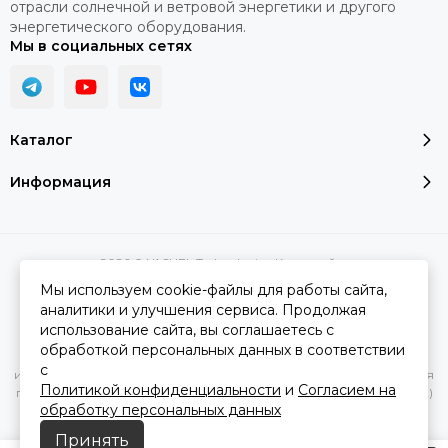
отрасли солнечной и ветровой энергетики и другого
энергетического оборудования.
•
Толстые стенки бака толщиной до 8,0 мм.
Мы в социальных сетях
•
Внутреннее покрытие бака надежная титан
содержащая стекловидная эмаль.
•
100% гигиеничность и сохранение вкусовых
Каталог
качеств воды.
Информация
•
Класс энергетической эффективности – С.
•
Высокоэффективная экологически безопасная
теплоизоляция из пенополиуретана.
2026 © YASHEL Technologies.
Карта сайта
•
Кожух из искусственной кожи серого цвета или
Мы используем cookie-файлы для работы сайта,
белый металлический с порошковым покрытием.
аналитики и улучшения сервиса. Продолжая
использование сайта, вы соглашаетесь с
Вся представленная на сайте информация, касающаяся
•
Имеется ревизионный фланец 4”-5” и место для
обработкой персональных данных в соответствии
характеристик, стоимости товаров и услуг, носит
установки ТЭНа.
с
информационный характер и ни при каких условиях не является
Политикой конфиденциальности
и
Согласием на
публичной офертой, определяемой положениями Статьи 437(2)
•
Бойлеры комплектуются магниевым анодом,
обработку персональных данных
Гражданского кодекса РФ.
гильзой для датчика температуры и механическим
Принять
термометром.