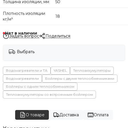
Толщина изоляции, мм
50
Плотность изоляции
18
кг/м³
Нет в наличии
Задать вопрос
Поделиться
Выбрать
Водонагреватели и ТА
YASHEL
Теплоаккумуляторы
Водонагреватели
Бойлеры с двумя теплообменниками
Бойлеры с одним теплообменником
Теплоаккумуляторы со встроенным бойлером
О товаре
Доставка
Оплата