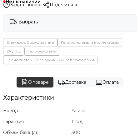
Нет в наличии
Задать вопрос
Поделиться
Выбрать
Электрооборудование
Гелиосистемы и коллекторы
YASHEL
Гелиосистемы
Гелиосистемы с вакуумными коллекторами
О товаре
Доставка
Оплата
Характеристики
Бренд:
Yashel
Гарантия:
1 год
Объем бака (л):
300