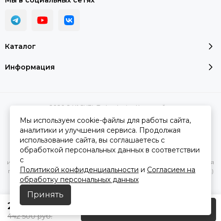
Мы в социальных сетях
Каталог
Информация
2026 © YASHEL Technologies.
Карта сайта
Мы используем cookie-файлы для работы сайта,
аналитики и улучшения сервиса. Продолжая
использование сайта, вы соглашаетесь с
Вся представленная на сайте информация, касающаяся
обработкой персональных данных в соответствии
характеристик, стоимости товаров и услуг, носит
с
информационный характер и ни при каких условиях не является
Политикой конфиденциальности
и
Согласием на
публичной офертой, определяемой положениями Статьи 437(2)
обработку персональных данных
Гражданского кодекса РФ.
Принять
295 000
руб.
Предзаказ
442 500
руб.