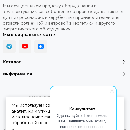
Мы осуществляем продажу оборудования и
комплектующих как собственного производства, так и от
лучших российских и зарубежных производителей для
отрасли солнечной и ветровой энергетики и другого
энергетического оборудования.
Мы в социальных сетях
Каталог
Информация
2026 © YASHEL Technologies.
Карта сайта
Мы используем cookie-файлы для работы сайта,
Консультант
аналитики и улучшения сервиса. Продолжая
Здравствуйте! Готов помочь
использование сайта, вы соглашаетесь с
Вся представленная на сайте информация, касающаяся
вам. Напишите мне, если у
обработкой персональных данных в соответствии
характеристик, стоимости товаров и услуг, носит
вас появятся вопросы по
с
информационный характер и ни при каких условиях не является