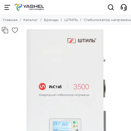
Бренды
Главная
Каталог
Бренды
ШТИЛЬ
Стабилизатор напряжения 
Смотреть все бренды
YASHEL
Delta Solar
SmartWatt
ВОСТОК PRO
VEKTOR ENERGY
INVT
СибКонтакт
Suntree
Victron Energy
Microart
Deye
Fronius
Epever
MUST
ШТИЛЬ