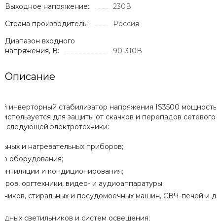
Выходное напряжение:
230В
Страна производитель:
Россия
Диапазон входного
напряжения, В:
90-310В
Описание
й инверторный стабилизатор напряжения IS3500 мощность
 используется для защиты от скачков и перепадов сетевого
я следующей электротехники:
льных и нагревательных приборов;
го оборудования;
вентиляции и кондиционирования;
еров, оргтехники, видео- и аудиоаппаратуры;
ьников, стиральных и посудомоечных машин, СВЧ-печей и ду
одных светильников и систем освещения;