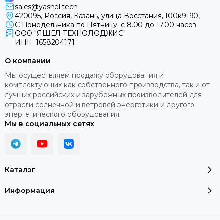
лее), короткое замыкание, внутренняя неполадка, низкое
sales@yashel.tech
вление нагрузки или пропадание сетевого напряжения.
420095, Россия, Казань, улица Восстания, 100к9190,
С Понедельника по Пятницу. с 8.00 до 17.00 часов
ООО "ЯШЕЛ ТЕХНОЛОДЖИС"
я на ЖК-дисплее:
ИНН: 1658204171
ние на входе и выходе;
О компании
 загрузки стабилизатора;
Мы осуществляем продажу оборудования и
яемая нагрузкой мощность;
комплектующих как собственного производства, так и от
тура внутри прибора;
лучших российских и зарубежных производителей для
ые сообщения о перегрузке и перегреве.
отрасли солнечной и ветровой энергетики и другого
энергетического оборудования.
льная кнопка позволяет:
Мы в социальных сетях
ь информацию для отображения на дисплее;
вать выходное напряжение (в диапазоне 220-230 В с шагом в 1
Каталог
!
В момент применения пользовательской настройки выходно
я возможно кратковременное обесточивание выхода стабили
Информация