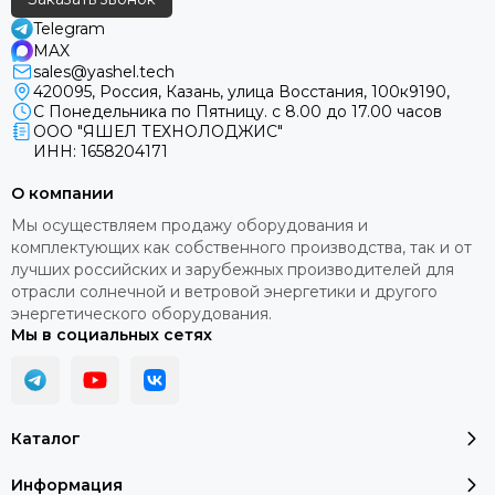
ВЕТРОГЕНЕРАТОРОВ
Telegram
MAX
• Ветрогенератор 400Вт дает выработку экологически
sales@yashel.tech
чистой и бесплатной электроэнергии как минимум 10-
420095, Россия, Казань, улица Восстания, 100к9190,
15 лет.
С Понедельника по Пятницу. с 8.00 до 17.00 часов
ООО "ЯШЕЛ ТЕХНОЛОДЖИС"
ИНН: 1658204171
• Ветрогенератор работает круглые сутки при наличии
ветра в отличии от солнечных панелей.
О компании
• Независимость от внешних источников
Мы осуществляем продажу оборудования и
электроснабжения.
комплектующих как собственного производства, так и от
лучших российских и зарубежных производителей для
•
Если купить ветрогенератор для частного дома, то
отрасли солнечной и ветровой энергетики и другого
можно с
низить потребление электричества из
энергетического оборудования.
городской сети.
Мы в социальных сетях
• Бесшумность работы ветрогенератора в отличие от
бензиновых и дизельных генераторов.
Каталог
• Отсутствие ограничений по продолжительности
непрерывной работы при эксплуатации
Информация
ветрогенератора.