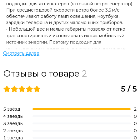
подходит для яхт и катеров (яхтенный ветрогенератор).
При среднегодовой скорости ветра более 3,5 м/с
обеспечивают работу ламп освещения, ноутбука,
зарядки телефона и других маломощных приборов.
•
Небольшой вес и малые габариты позволяют легко
транспортировать и использовать их как мобильный
источник энергии. Поэтому подходит для
использования в домиках на колесах, при выездах на
природу и туристических экспедициях.
•
Высокая эффективность обеспечивается благодаря
бесщеточному генератору на постоянных неодимовых
Отзывы о товаре
2
о
магнитах (NdFeBo) устойчивых до температуры 150
С.
•
Корпус ветрогенератора легок, прочен и устойчив к
5 / 5
коррозии.
•
Ветрогенераторы аэродинамически разработаны для
поддержания устойчивого воздушного потока и
стабильной выработки электроэнергии.
5 звёзд
2
•
Благодаря легким лопастям ветрогенераторы
4 звезды
0
начинают вращаться даже при низких от 2,5 м/с
3 звезды
0
скоростей ветра. Старт с низких скоростей
2 звезды
0
максимизирует выработку электроэнергии даже при
1 звезда
0