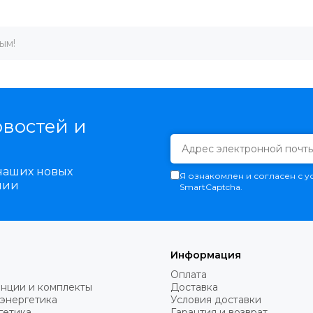
ым!
овостей и
 наших новых
Я ознакомлен и согласен с 
нии
SmartCaptcha.
Информация
Оплата
анции и комплекты
Доставка
энергетика
Условия доставки
гетика
Гарантия и возврат