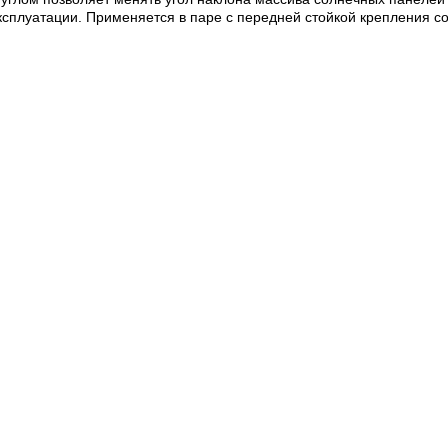
эксплуатации. Применяется в паре с передней стойкой крепления с
005-Т5 анодированный алюминий стойкий к коррозии