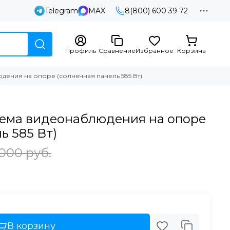
Telegram
MAX
8(800) 600 39 72
Профиль
Сравнение
Избранное
Корзина
дения на опоре (солнечная панель 585 Вт)
тема видеонаблюдения на опоре
ь 585 Вт)
 000
руб.
В корзину