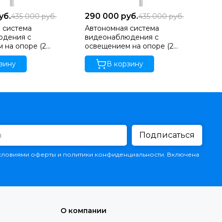
уб.
290 000
руб.
2
435 000
руб.
435 000
руб.
 система
Автономная система
Ав
юдения с
видеонаблюдения с
ви
 на опоре (2
освещением на опоре (2
ос
панели 200 Вт)
солнечные панели 585 Вт)
(с
зину
В корзину
ве
Подписаться
условиями оферты и политики конфиденциальности. Включена
О компании