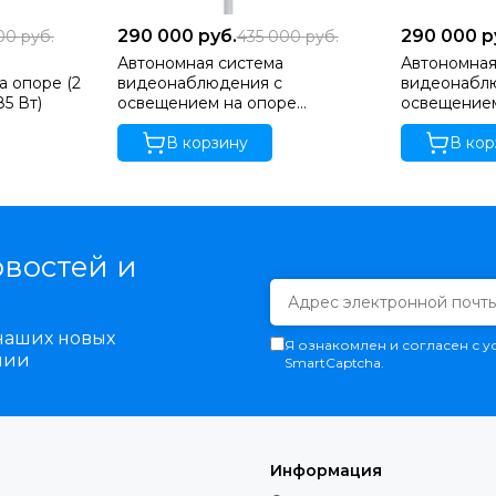
290 000
руб.
290 000
р
000
руб.
435 000
руб.
Автономная система
Автономная
 опоре (2
видеонаблюдения с
видеонабл
5 Вт)
освещением на опоре
освещением
(солнечная панель 585 Вт)
солнечные 
В корзину
В кор
овостей и
 наших новых
Я ознакомлен и согласен с 
нии
SmartCaptcha.
Информация