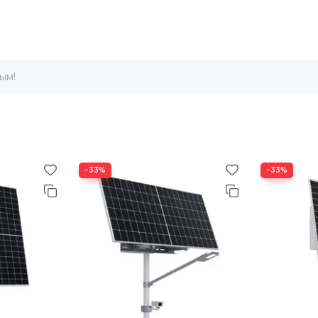
ым!
−33%
−33%