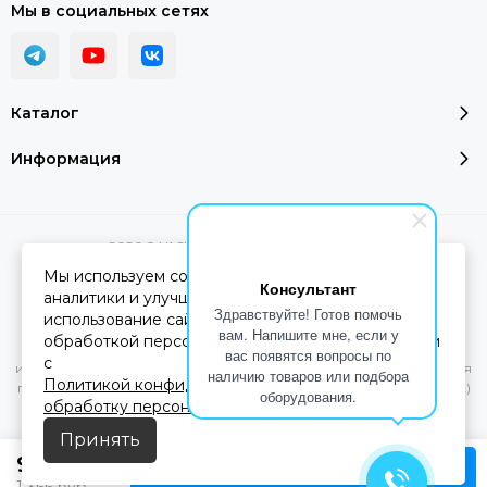
Мы в социальных сетях
Каталог
Информация
2026 © YASHEL Technologies.
Карта сайта
Мы используем cookie-файлы для работы сайта,
Консультант
аналитики и улучшения сервиса. Продолжая
Здравствуйте! Готов помочь
использование сайта, вы соглашаетесь с
Вся представленная на сайте информация, касающаяся
вам. Напишите мне, если у
обработкой персональных данных в соответствии
характеристик, стоимости товаров и услуг, носит
вас появятся вопросы по
с
информационный характер и ни при каких условиях не является
наличию товаров или подбора
Политикой конфиденциальности
и
Согласием на
публичной офертой, определяемой положениями Статьи 437(2)
оборудования.
обработку персональных данных
Гражданского кодекса РФ.
Принять
911
руб.
В корзину
1 366
руб.