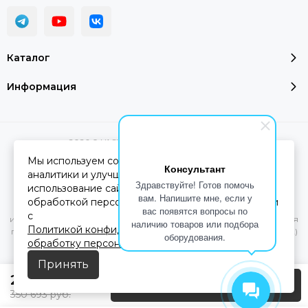
Каталог
Информация
2026 © YASHEL Technologies.
Карта сайта
Мы используем cookie-файлы для работы сайта,
Консультант
аналитики и улучшения сервиса. Продолжая
Здравствуйте! Готов помочь
использование сайта, вы соглашаетесь с
Вся представленная на сайте информация, касающаяся
вам. Напишите мне, если у
обработкой персональных данных в соответствии
характеристик, стоимости товаров и услуг, носит
вас появятся вопросы по
с
информационный характер и ни при каких условиях не является
наличию товаров или подбора
Политикой конфиденциальности
и
Согласием на
публичной офертой, определяемой положениями Статьи 437(2)
оборудования.
обработку персональных данных
Гражданского кодекса РФ.
Принять
233 795
руб.
Предзаказ
350 693
руб.