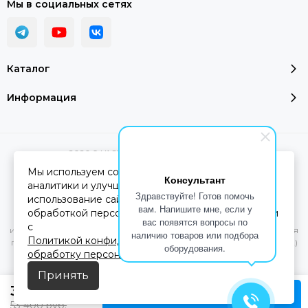
Мы в социальных сетях
Каталог
Информация
2026 © YASHEL Technologies.
Карта сайта
Мы используем cookie-файлы для работы сайта,
Консультант
аналитики и улучшения сервиса. Продолжая
Здравствуйте! Готов помочь
использование сайта, вы соглашаетесь с
Вся представленная на сайте информация, касающаяся
вам. Напишите мне, если у
обработкой персональных данных в соответствии
характеристик, стоимости товаров и услуг, носит
вас появятся вопросы по
с
информационный характер и ни при каких условиях не является
наличию товаров или подбора
Политикой конфиденциальности
и
Согласием на
публичной офертой, определяемой положениями Статьи 437(2)
оборудования.
обработку персональных данных
Гражданского кодекса РФ.
Принять
35 600
руб.
В корзину
53 400
руб.