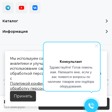
Каталог
Информация
2026 © YASHEL Technologies.
Карта сайта
Мы используем cookie-файлы для работы сайта,
Консультант
аналитики и улучшения сервиса. Продолжая
Здравствуйте! Готов помочь
использование сайта, вы соглашаетесь с
Вся представленная на сайте информация, касающаяся
вам. Напишите мне, если у
обработкой персональных данных в соответствии
характеристик, стоимости товаров и услуг, носит
вас появятся вопросы по
с
информационный характер и ни при каких условиях не является
наличию товаров или подбора
Политикой конфиденциальности
и
Согласием на
публичной офертой, определяемой положениями Статьи 437(2)
оборудования.
обработку персональных данных
Гражданского кодекса РФ.
Принять
84 909
руб.
Предзаказ
127 364
руб.