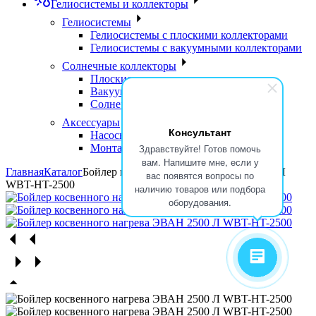
Гелиосистемы и коллекторы
Гелиосистемы
Гелиосистемы с плоскими коллекторами
Гелиосистемы с вакуумными коллекторами
Солнечные коллекторы
Плоские солнечные коллекторы
Вакуумные солнечные коллекторы
Солнечные водонагреватели
Аксессуары
Консультант
Насосные группы
Монтажные элементы
Здравствуйте! Готов помочь
вам. Напишите мне, если у
Главная
Каталог
Бойлер косвенного нагрева ЭВАН 2500 Л
вас появятся вопросы по
WBT-HT-2500
наличию товаров или подбора
оборудования.