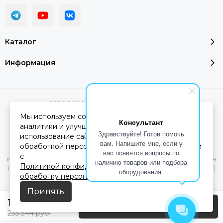
Каталог
Информация
2026 © YASHEL Technologies.
Карта сайта
Мы используем cookie-файлы для работы сайта,
Консультант
аналитики и улучшения сервиса. Продолжая
Здравствуйте! Готов помочь
использование сайта, вы соглашаетесь с
Вся представленная на сайте информация, касающаяся
вам. Напишите мне, если у
обработкой персональных данных в соответствии
характеристик, стоимости товаров и услуг, носит
вас появятся вопросы по
с
информационный характер и ни при каких условиях не является
наличию товаров или подбора
Политикой конфиденциальности
и
Согласием на
публичной офертой, определяемой положениями Статьи 437(2)
оборудования.
обработку персональных данных
Гражданского кодекса РФ.
Принять
156 896
руб.
Предзаказ
235 344
руб.