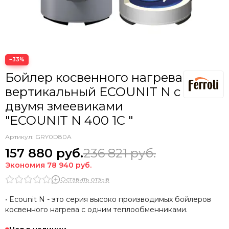
−33%
Бойлер косвенного нагрева
вертикальный ECOUNIT N с
двумя змеевиками
"ECOUNIT N 400 1C "
Артикул:
GRY0D80A
157 880
руб.
236 821
руб.
Экономия
78 940
руб.
Оставить отзыв
• Ecounit N - это серия высоко производимых бойлеров
косвенного нагрева с одним теплообменниками.