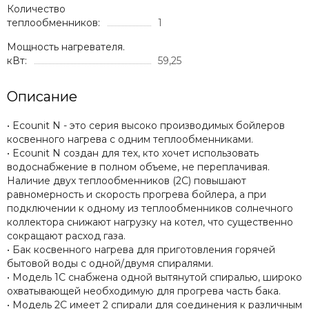
Количество
теплообменников:
1
Мощность нагревателя.
кВт:
59,25
Описание
• Ecounit N - это серия высоко производимых бойлеров
косвенного нагрева с одним теплообменниками.
• Ecounit N создан для тех, кто хочет использовать
водоснабжение в полном объеме, не переплачивая.
Наличие двух теплообменников (2С) повышают
равномерность и скорость прогрева бойлера, а при
подключении к одному из теплообменников солнечного
коллектора снижают нагрузку на котел, что существенно
сокращают расход газа.
• Бак косвенного нагрева для приготовления горячей
бытовой воды с одной/двумя спиралями.
• Модель 1С снабжена одной вытянутой спиралью, широко
охватывающей необходимую для прогрева часть бака.
• Модель 2С имеет 2 спирали для соединения к различным