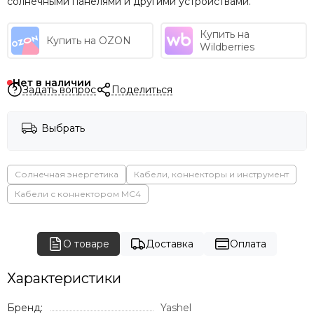
солнечными панелями и другими устройствами.
Купить на
Купить на OZON
Wildberries
Нет в наличии
Задать вопрос
Поделиться
Выбрать
Солнечная энергетика
Кабели, коннекторы и инструмент
Кабели с коннектором МС4
О товаре
Доставка
Оплата
Характеристики
Бренд:
Yashel