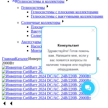
Гелиосистемы и коллекторы
Гелиосистемы
Гелиосистемы с плоскими коллекторами
Гелиосистемы с вакуумными коллекторами
Солнечные коллекторы
Плоские солнечные коллекторы
Вакуумные солнечные коллекторы
Солнечные водонагреватели
Аксессуары
Консультант
Насосные группы
Монтажные элементы
Здравствуйте! Готов помочь
вам. Напишите мне, если у
Главная
Каталог
Инвертор СибВатт 2024 DC/AC, 24В/220В,
вас появятся вопросы по
2000Вт
наличию товаров или подбора
оборудования.