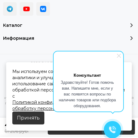
Каталог
Информация
2026 © YASHEL Technologies.
Карта сайта
Мы используем cookie-файлы для работы сайта,
Консультант
аналитики и улучшения сервиса. Продолжая
Здравствуйте! Готов помочь
использование сайта, вы соглашаетесь с
Вся представленная на сайте информация, касающаяся
вам. Напишите мне, если у
обработкой персональных данных в соответствии
характеристик, стоимости товаров и услуг, носит
вас появятся вопросы по
с
информационный характер и ни при каких условиях не является
наличию товаров или подбора
Политикой конфиденциальности
и
Согласием на
публичной офертой, определяемой положениями Статьи 437(2)
оборудования.
обработку персональных данных
Гражданского кодекса РФ.
Принять
40 804
руб.
Предзаказ
61 206
руб.