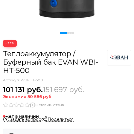
−33%
Теплоаккумулятор /
Буферный бак EVAN WBI-
HT-500
Артикул:
WBI-HT-500
101 131
руб.
151 697
руб.
Экономия
50 566
руб.
Оставить отзыв
Нет в наличии
Задать вопрос
Поделиться