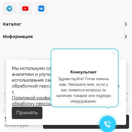
Каталог
Информация
2026 © YASHEL Technologies.
Карта сайта
Мы используем cookie-файлы для работы сайта,
Консультант
аналитики и улучшения сервиса. Продолжая
Здравствуйте! Готов помочь
использование сайта, вы соглашаетесь с
Вся представленная на сайте информация, касающаяся
вам. Напишите мне, если у
обработкой персональных данных в соответствии
характеристик, стоимости товаров и услуг, носит
вас появятся вопросы по
с
информационный характер и ни при каких условиях не является
наличию товаров или подбора
Политикой конфиденциальности
и
Согласием на
публичной офертой, определяемой положениями Статьи 437(2)
оборудования.
обработку персональных данных
Гражданского кодекса РФ.
Принять
101 131
руб.
Предзаказ
151 697
руб.