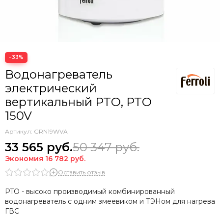
−33%
Водонагреватель
электрический
вертикальный PTO, PTO
150V
Артикул:
GRN19WVA
33 565
руб.
50 347
руб.
Экономия
16 782
руб.
Оставить отзыв
PTO
- высоко производимый комбинированный
водонагреватель с одним змеевиком и ТЭНом
для нагрева
ГВС