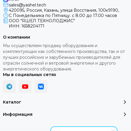
sales@yashel.tech
- Регулируемая четырёхступенчатая система заряда
420095, Россия, Казань, улица Восстания, 100к9190,
любых аккумуляторов, с термокомпенсацией;
С Понедельника по Пятницу. с 8.00 до 17.00 часов
ООО "ЯШЕЛ ТЕХНОЛОДЖИС"
- Возможность автоматического увеличения мощности
ИНН: 1658204171
электросетей в пиковое время или при пиковых
О компании
нагрузках;
Мы осуществляем продажу оборудования и
- Наличие байпаса (автоматическая трансляция 220 В);
комплектующих как собственного производства, так и от
лучших российских и зарубежных производителей для
- Корректная работа с мини-электростанцией -
отрасли солнечной и ветровой энергетики и другого
перехват нагрузки в случае превышения мощности;
энергетического оборудования.
автоматическое временное уменьшение зарядного
Мы в социальных сетях
тока, в случае общего потребления в рамках
максимальной мощности миниэлектростанции;
выравнивание зарядного тока);
- Точная подстройка значения выходного напряжения,
Каталог
с возможностью установки его величины по желанию
пользователя (в режиме генерации напряжения от
Информация
МАП);
- Возможность, по желанию пользователя, менять